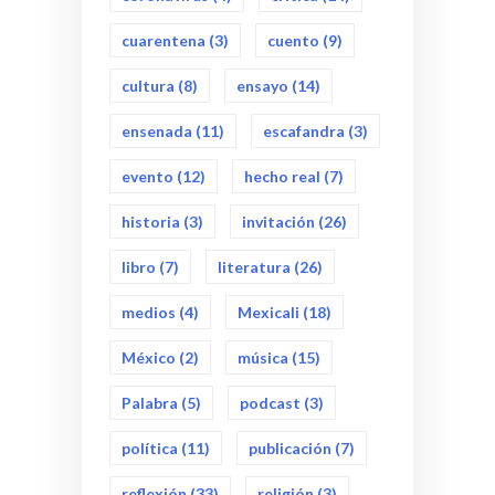
cuarentena
(3)
cuento
(9)
cultura
(8)
ensayo
(14)
ensenada
(11)
escafandra
(3)
evento
(12)
hecho real
(7)
historia
(3)
invitación
(26)
libro
(7)
literatura
(26)
medios
(4)
Mexicali
(18)
México
(2)
música
(15)
Palabra
(5)
podcast
(3)
política
(11)
publicación
(7)
reflexión
(33)
religión
(3)