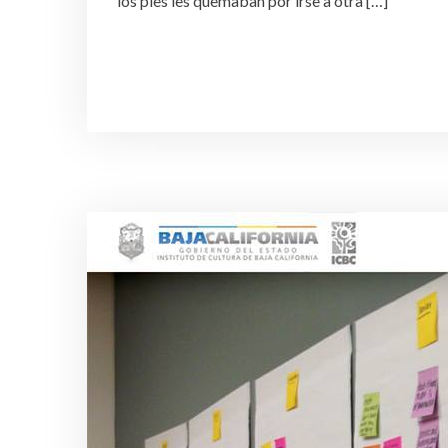
los pies les quemaban por irse a otra […]