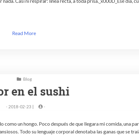
nada. Casi ni respirar: línea recta, a toda prisa._x000D_Ese día, c
Read More
Blog
r en el sushi
-
2018-02-23 |
-
solo como un hongo. Poco después de que llegara mi comida, una par
 ansiosos. Todo su lenguaje corporal denotaba las ganas que se traí