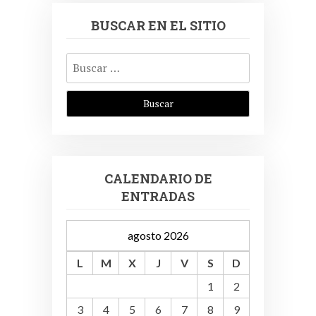
BUSCAR EN EL SITIO
Buscar:
CALENDARIO DE
ENTRADAS
agosto 2026
L
M
X
J
V
S
D
1
2
3
4
5
6
7
8
9