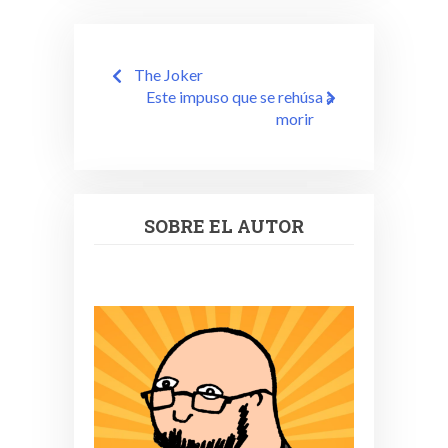
Navegación
The Joker
de
Este impuso que se rehúsa a
morir
entradas
SOBRE EL AUTOR