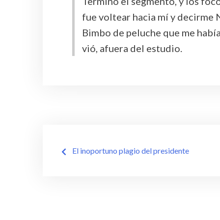
Terminó el segmento, y los foco
fue voltear hacia mí y decirme 
Bimbo de peluche que me había 
vió, afuera del estudio.
Navegación
El inoportuno plagio del presidente
de
entradas