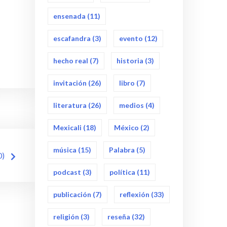
ensenada
(11)
escafandra
(3)
evento
(12)
hecho real
(7)
historia
(3)
invitación
(26)
libro
(7)
literatura
(26)
medios
(4)
Mexicali
(18)
México
(2)
música
(15)
Palabra
(5)
0)
podcast
(3)
política
(11)
publicación
(7)
reflexión
(33)
religión
(3)
reseña
(32)