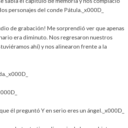
se sabía el capítulo de memoria y nos complació
 los personajes del conde Pátula._x000D_
udio de grabación! Me sorprendió ver que apenas
nario era diminuto. Nos regresaron nuestros
tuviéramos ahí) y nos alinearon frente a la
uda._x000D_
_x000D_
 que él preguntó Y en serio eres un ángel._x000D_