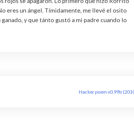
s rojos se apagaron. Lo primero que hizo Rorrito
No eres un ángel. Tímidamente, me llevé el osito
ganado, y que tánto gustó a mi padre cuando lo
Hacker poem v0.99b (201