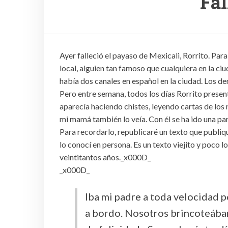
Fal
Ayer falleció el payaso de Mexicali, Rorrito. Para
local, alguien tan famoso que cualquiera en la ciu
había dos canales en español en la ciudad. Los d
Pero entre semana, todos los días Rorrito present
aparecía haciendo chistes, leyendo cartas de los 
mi mamá también lo veía. Con él se ha ido una p
Para recordarlo, republicaré un texto que publiq
lo conocí en persona. Es un texto viejito y poco 
veintitantos años._x000D_
_x000D_
Iba mi padre a toda velocidad po
a bordo. Nosotros brincoteábam