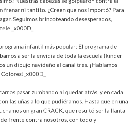
dísimo! Nuestras cabezas se golpearon contra el
in frenar ni tantito. ¿Creen que nos importó? Para
pagar. Seguimos brincoteando desesperados,
 tele._x000D_
 programa infantil más popular: El programa de
Íbamos a ser la envidia de toda la escuela (kinder
os un dibujo navideño al canal tres. ¡Habíamos
e Colores!_x000D_
s carros pasar zumbando al quedar atrás, y en cada
con las uñas a lo que pudiéramos. Hasta que en una
uchamos un gran CRACK, que resultó ser la llanta
ó de frente contra nosotros, con todo y