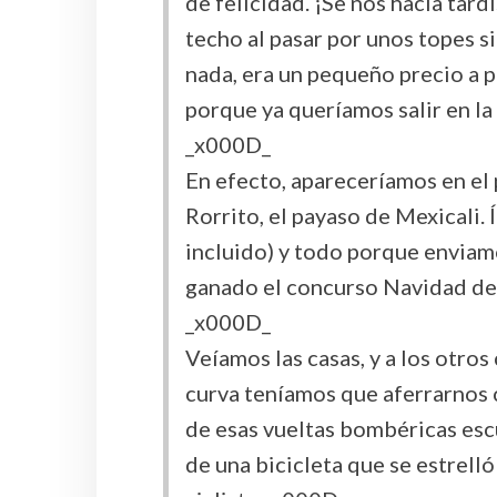
de felicidad. ¡Se nos hacía tar
techo al pasar por unos topes s
nada, era un pequeño precio a 
porque ya queríamos salir en la
_x000D_
En efecto, apareceríamos en el
Rorrito, el payaso de Mexicali. 
incluido) y todo porque enviam
ganado el concurso Navidad d
_x000D_
Veíamos las casas, y a los otro
curva teníamos que aferrarnos 
de esas vueltas bombéricas esc
de una bicicleta que se estrell