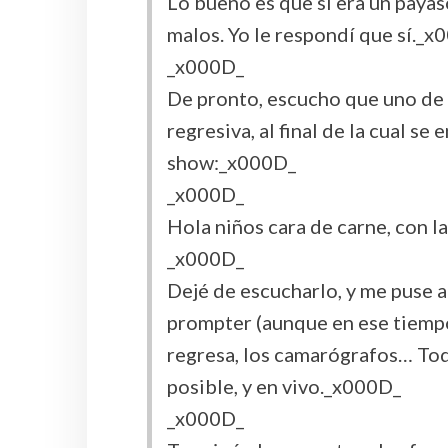
Lo bueno es que sí era un payaso
malos. Yo le respondí que sí._x
_x000D_
De pronto, escucho que uno de 
regresiva, al final de la cual s
show:_x000D_
_x000D_
Hola niños cara de carne, con 
_x000D_
Dejé de escucharlo, y me puse a 
prompter (aunque en ese tiempo
regresa, los camarógrafos… To
posible, y en vivo._x000D_
_x000D_