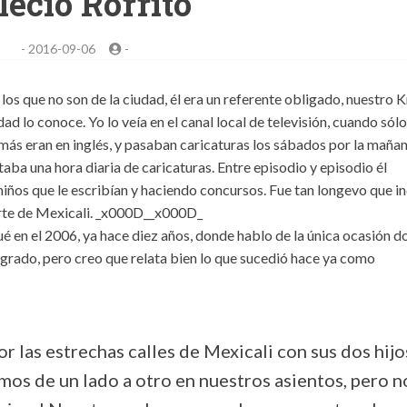
leció Rorrito
-
2016-09-06
-
 los que no son de la ciudad, él era un referente obligado, nuestro 
dad lo conoce. Yo lo veía en el canal local de televisión, cuando sólo
emás eran en inglés, y pasaban caricaturas los sábados por la mañan
aba una hora diaria de caricaturas. Entre episodio y episodio él
niños que le escribían y haciendo concursos. Fue tan longevo que i
arte de Mexicali. _x000D__x000D_
ué en el 2006, ya hace diez años, donde hablo de la única ocasión 
logrado, pero creo que relata bien lo que sucedió hace ya como
r las estrechas calles de Mexicali con sus dos hijo
os de un lado a otro en nuestros asientos, pero n