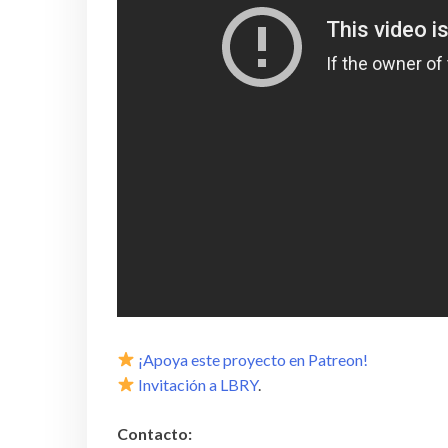
¡Apoya este proyecto en Patreon!
Invitación a LBRY
.
Contacto: