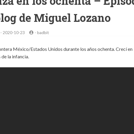
iza en los ochenta – Episo
blog de Miguel Lozano
-
2020-10-23
-
badbit
frontera México/Estados Unidos durante los años ochenta. Crecí en
de la infancia.