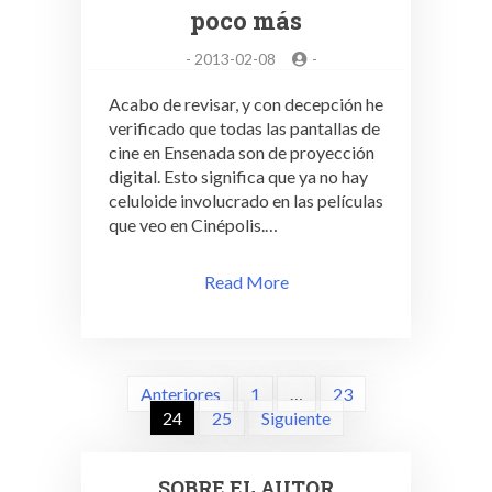
poco más
-
2013-02-08
-
Acabo de revisar, y con decepción he
verificado que todas las pantallas de
cine en Ensenada son de proyección
digital. Esto significa que ya no hay
celuloide involucrado en las películas
que veo en Cinépolis.…
Read More
Paginación
Anteriores
1
…
23
de
24
25
Siguiente
entradas
SOBRE EL AUTOR