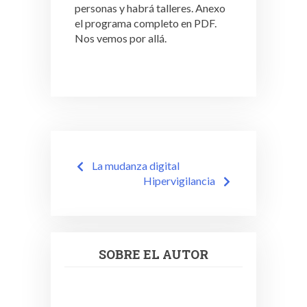
personas y habrá talleres. Anexo
el programa completo en PDF.
Nos vemos por allá.
Navegación
La mudanza digital
de
Hipervigilancia
entradas
SOBRE EL AUTOR