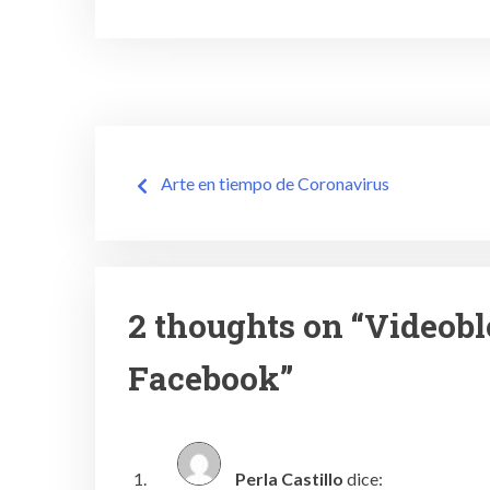
Navegación
Arte en tiempo de Coronavirus
de
entradas
2 thoughts on “
Videobl
Facebook
”
Perla Castillo
dice: