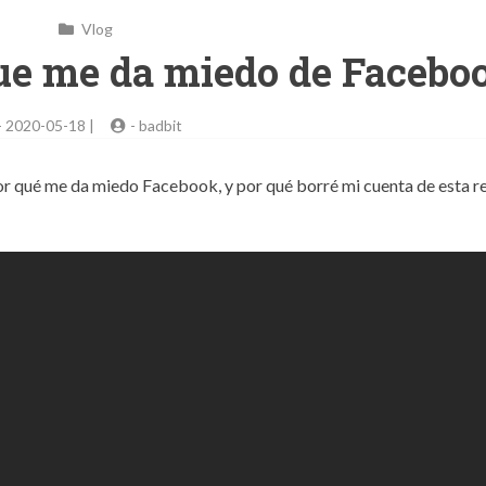
Vlog
que me da miedo de Facebo
-
2020-05-18 |
-
badbit
or qué me da miedo Facebook, y por qué borré mi cuenta de esta r